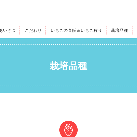
あいさつ
こだわり
いちごの直販＆いちご狩り
栽培品種
栽培品種